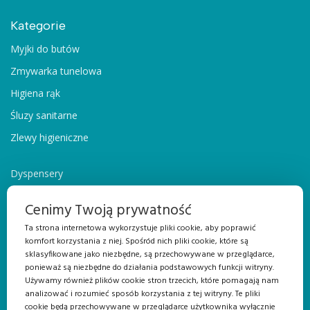
Kategorie
Myjki do butów
Zmywarka tunelowa
Higiena rąk
Śluzy sanitarne
Zlewy higieniczne
Dyspensery
Suszarki i wieszaki
Cenimy Twoją prywatność
Sterylizatory do noży
Ta strona internetowa wykorzystuje pliki cookie, aby poprawić
Meble
komfort korzystania z niej. Spośród nich pliki cookie, które są
sklasyfikowane jako niezbędne, są przechowywane w przeglądarce,
Drzwi
ponieważ są niezbędne do działania podstawowych funkcji witryny.
Używamy również plików cookie stron trzecich, które pomagają nam
Dokumenty do pobrania
analizować i rozumieć sposób korzystania z tej witryny. Te pliki
cookie będą przechowywane w przeglądarce użytkownika wyłącznie
Certyfikat ISO 9001:2015